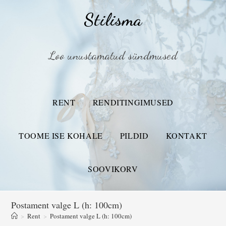
Stilisma
Loo unustamatud sündmused
RENT
RENDITINGIMUSED
TOOME ISE KOHALE
PILDID
KONTAKT
SOOVIKORV
Postament valge L (h: 100cm)
>
Rent
>
Postament valge L (h: 100cm)