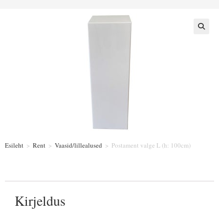
Esileht
>
Rent
>
Vaasid/lillealused
>
Postament valge L (h: 100cm)
Kirjeldus