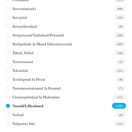
Serveerimiseks
(68)
Servjetid
(10)
Servjetihoidjad
(8)
Söögiriistad/taldrikud/pokaalid
(20)
Stiilipidude Ja Muud Dekoratsioonid
(65)
Tähed, Sildid
(16)
Taustaseinad
(2)
Tekstiilid
(23)
Toolilipsud Ja Pitsid
(8)
Tseremooniakaared Ja Raamid
(7)
Unenäopüüdjad Ja Makramee
(11)
Vaasid/lillealused
(105)
Vaibad
(6)
Valgustus Jms
(11)