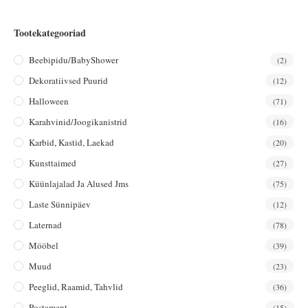
Tootekategooriad
Beebipidu/BabyShower
(2)
Dekoratiivsed Puurid
(12)
Halloween
(71)
Karahvinid/joogikanistrid
(16)
Karbid, Kastid, Laekad
(20)
Kunsttaimed
(27)
Küünlajalad Ja Alused Jms
(75)
Laste Sünnipäev
(12)
Laternad
(78)
Mööbel
(39)
Muud
(23)
Peeglid, Raamid, Tahvlid
(36)
Postament
(15)