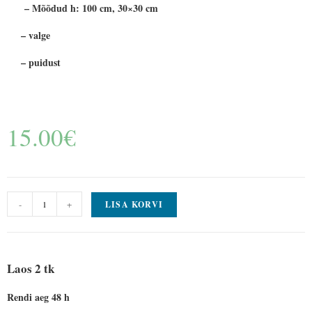
– Mõõdud h: 100 cm, 30×30 cm
– valge
– puidust
15.00
€
-
+
LISA KORVI
Laos 2 tk
Rendi aeg 48 h