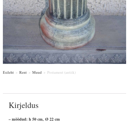
Esileht
>
Rent
>
Muud
>
Postament (antiik)
Kirjeldus
– mõõdud: h 50 cm, Ø 22 cm