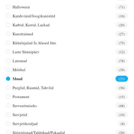
Halloween
(71)
Karahvinid/joogikanistrid
(16)
Karbid, Kastid, Laekad
(20)
Kunsttaimed
(27)
Küünlajalad Ja Alused Jms
(75)
Laste Sünnipäev
(12)
Laternad
(78)
Mööbel
(39)
Muud
(23)
Peeglid, Raamid, Tahvlid
(36)
Postament
(15)
Serveerimiseks
(68)
Servjetid
(10)
Servjetihoidjad
(8)
Söögiriistad/taldrikud/pokaalid
(20)