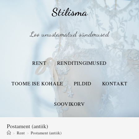
Stilisma
Loo unustamatud sündmused
RENT
RENDITINGIMUSED
TOOME ISE KOHALE
PILDID
KONTAKT
SOOVIKORV
Postament (antiik)
>
Rent
>
Postament (antiik)