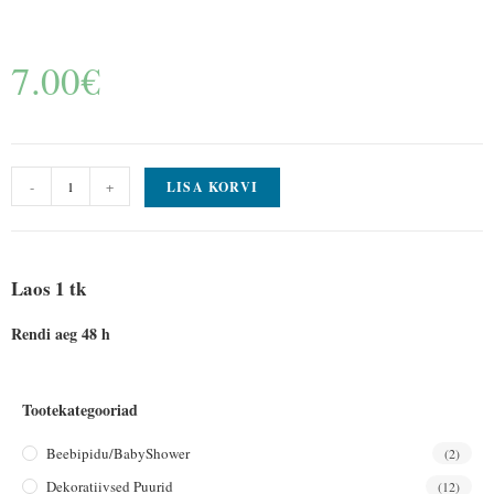
7.00
€
-
+
LISA KORVI
Laos 1 tk
Rendi aeg 48 h
Tootekategooriad
Beebipidu/BabyShower
(2)
Dekoratiivsed Puurid
(12)