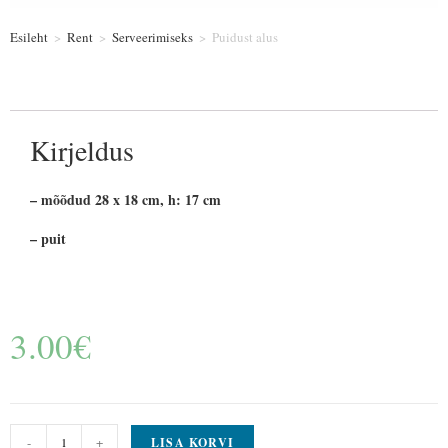
Esileht
>
Rent
>
Serveerimiseks
>
Puidust alus
Kirjeldus
– mõõdud 28 x 18 cm, h: 17 cm
– puit
3.00
€
-
+
LISA KORVI