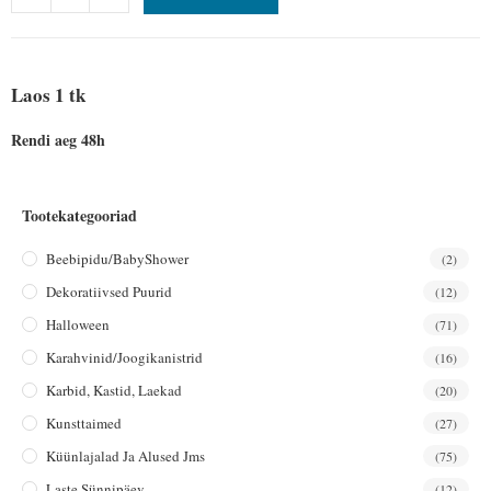
Laos 1 tk
Rendi aeg 48h
Tootekategooriad
Beebipidu/BabyShower
(2)
Dekoratiivsed Puurid
(12)
Halloween
(71)
Karahvinid/joogikanistrid
(16)
Karbid, Kastid, Laekad
(20)
Kunsttaimed
(27)
Küünlajalad Ja Alused Jms
(75)
Laste Sünnipäev
(12)