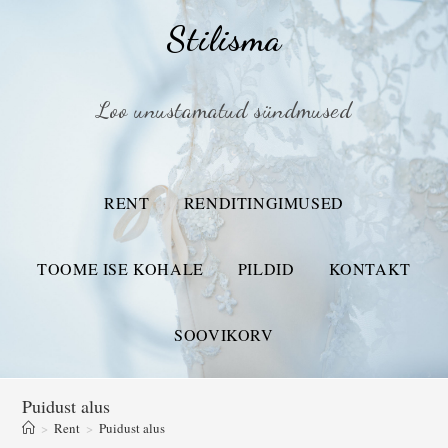
Stilisma
Loo unustamatud sündmused
RENT
RENDITINGIMUSED
TOOME ISE KOHALE
PILDID
KONTAKT
SOOVIKORV
Puidust alus
>
Rent
>
Puidust alus