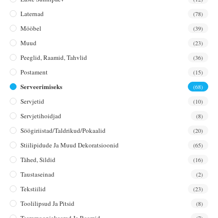
Laternad
(78)
Mööbel
(39)
Muud
(23)
Peeglid, Raamid, Tahvlid
(36)
Postament
(15)
Serveerimiseks
(68)
Servjetid
(10)
Servjetihoidjad
(8)
Söögiriistad/taldrikud/pokaalid
(20)
Stiilipidude Ja Muud Dekoratsioonid
(65)
Tähed, Sildid
(16)
Taustaseinad
(2)
Tekstiilid
(23)
Toolilipsud Ja Pitsid
(8)