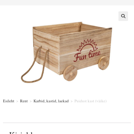
Esileht
>
Rent
>
Karbid, kastid, laekad
>
Puidust kast (väike)