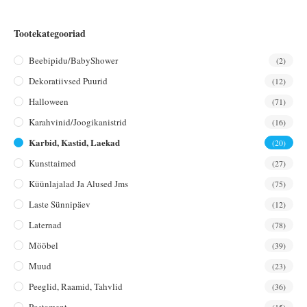
Tootekategooriad
Beebipidu/BabyShower
(2)
Dekoratiivsed Puurid
(12)
Halloween
(71)
Karahvinid/joogikanistrid
(16)
Karbid, Kastid, Laekad
(20)
Kunsttaimed
(27)
Küünlajalad Ja Alused Jms
(75)
Laste Sünnipäev
(12)
Laternad
(78)
Mööbel
(39)
Muud
(23)
Peeglid, Raamid, Tahvlid
(36)
Postament
(15)