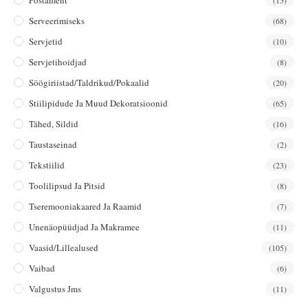
Serveerimiseks
(68)
Servjetid
(10)
Servjetihoidjad
(8)
Söögiriistad/taldrikud/pokaalid
(20)
Stiilipidude Ja Muud Dekoratsioonid
(65)
Tähed, Sildid
(16)
Taustaseinad
(2)
Tekstiilid
(23)
Toolilipsud Ja Pitsid
(8)
Tseremooniakaared Ja Raamid
(7)
Unenäopüüdjad Ja Makramee
(11)
Vaasid/lillealused
(105)
Vaibad
(6)
Valgustus Jms
(11)