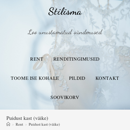
Stilisma
Loo unustamatud sündmused
RENT
RENDITINGIMUSED
TOOME ISE KOHALE
PILDID
KONTAKT
SOOVIKORV
Puidust kast (väike)
>
Rent
>
Puidust kast (väike)