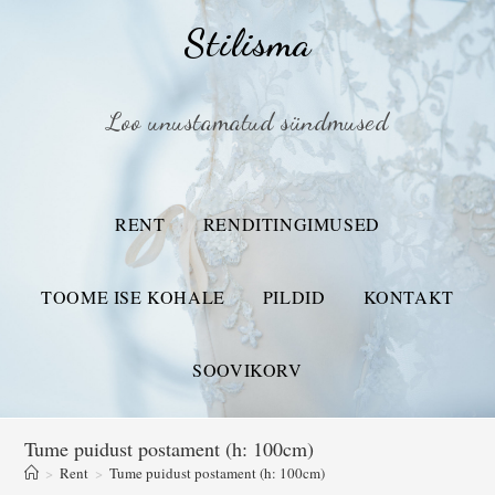
Stilisma
Loo unustamatud sündmused
RENT
RENDITINGIMUSED
TOOME ISE KOHALE
PILDID
KONTAKT
SOOVIKORV
Tume puidust postament (h: 100cm)
>
Rent
>
Tume puidust postament (h: 100cm)