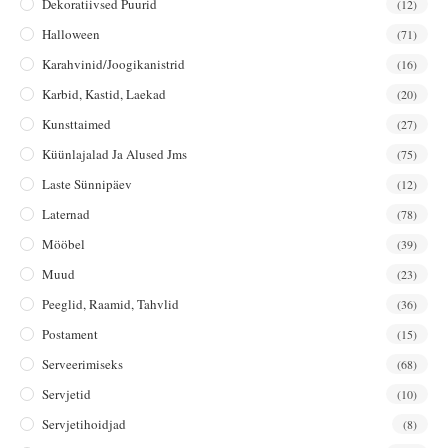
Dekoratiivsed Puurid
(12)
Halloween
(71)
Karahvinid/joogikanistrid
(16)
Karbid, Kastid, Laekad
(20)
Kunsttaimed
(27)
Küünlajalad Ja Alused Jms
(75)
Laste Sünnipäev
(12)
Laternad
(78)
Mööbel
(39)
Muud
(23)
Peeglid, Raamid, Tahvlid
(36)
Postament
(15)
Serveerimiseks
(68)
Servjetid
(10)
Servjetihoidjad
(8)