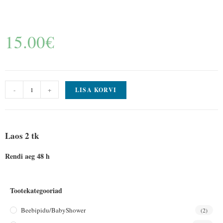
15.00
€
-
+
LISA KORVI
Laos 2 tk
Rendi aeg 48 h
Tootekategooriad
Beebipidu/BabyShower
(2)