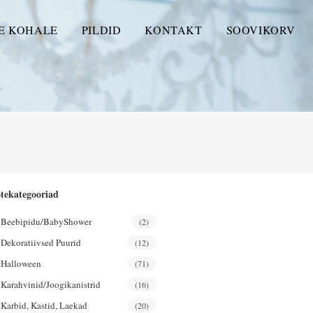
E KOHALE
PILDID
KONTAKT
SOOVIKORV
tekategooriad
Beebipidu/BabyShower
(2)
Dekoratiivsed Puurid
(12)
Halloween
(71)
Karahvinid/joogikanistrid
(16)
Karbid, Kastid, Laekad
(20)