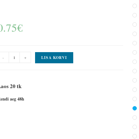
0.75
€
-
+
LISA KORVI
aos 20 tk
endi aeg 48h