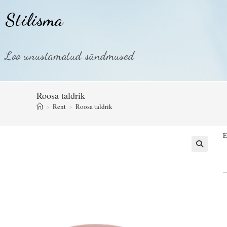
Stilisma
Loo unustamatud sündmused
Roosa taldrik
>
Rent
>
Roosa taldrik
E