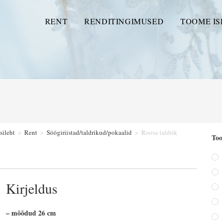
RENT
RENDITINGIMUSED
TOOME IS
sileht
>
Rent
>
Söögiriistad/taldrikud/pokaalid
>
Roosa taldrik
Too
Kirjeldus
– mõõdud 26 cm