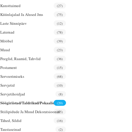
Kunsttaimed
(27)
Küünlajalad Ja Alused Jms
(75)
Laste Sünnipäev
(12)
Laternad
(78)
Mööbel
(39)
Muud
(23)
Peeglid, Raamid, Tahvlid
(36)
Postament
(15)
Serveerimiseks
(68)
Servjetid
(10)
Servjetihoidjad
(8)
Söögiriistad/taldrikud/pokaalid
(20)
Stiilipidude Ja Muud Dekoratsioonid
(65)
Tähed, Sildid
(16)
Taustaseinad
(2)