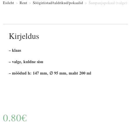
Esileht
>
Rent
>
Söögiriistad/taldrikud/pokaalid
>
Šampanjapokaal (valge)
Kirjeldus
– klaas
– valge, kuldne sisu
– mõõdud h: 147 mm, ∅ 95 mm, maht 200 ml
0.80
€