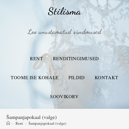
Stilisma
Loo unustamatud sündmused
RENT
RENDITINGIMUSED
TOOME ISE KOHALE
PILDID
KONTAKT
SOOVIKORV
Šampanjapokaal (valge)
>
Rent
>
Šampanjapokaal (valge)