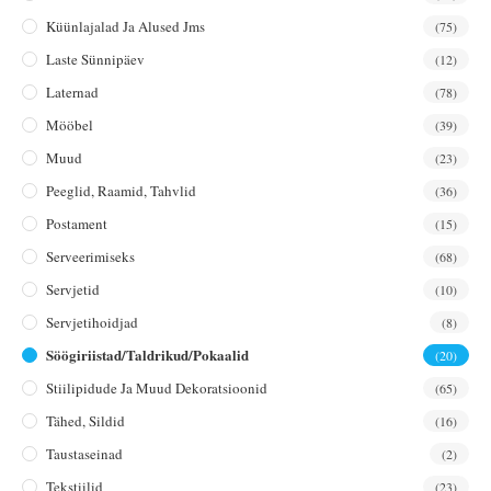
Küünlajalad Ja Alused Jms
(75)
Laste Sünnipäev
(12)
Laternad
(78)
Mööbel
(39)
Muud
(23)
Peeglid, Raamid, Tahvlid
(36)
Postament
(15)
Serveerimiseks
(68)
Servjetid
(10)
Servjetihoidjad
(8)
Söögiriistad/taldrikud/pokaalid
(20)
Stiilipidude Ja Muud Dekoratsioonid
(65)
Tähed, Sildid
(16)
Taustaseinad
(2)
Tekstiilid
(23)