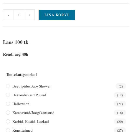
-
+
LISA KORVI
Laos 100 tk
Rendi aeg 48h
Tootekategooriad
Beebipidu/BabyShower
(2)
Dekoratiivsed Puurid
(12)
Halloween
(71)
Karahvinid/joogikanistrid
(16)
Karbid, Kastid, Laekad
(20)
Kunsttaimed
(27)