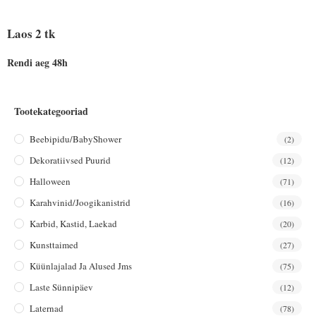
Laos 2 tk
Rendi aeg 48h
Tootekategooriad
Beebipidu/BabyShower
(2)
Dekoratiivsed Puurid
(12)
Halloween
(71)
Karahvinid/joogikanistrid
(16)
Karbid, Kastid, Laekad
(20)
Kunsttaimed
(27)
Küünlajalad Ja Alused Jms
(75)
Laste Sünnipäev
(12)
Laternad
(78)