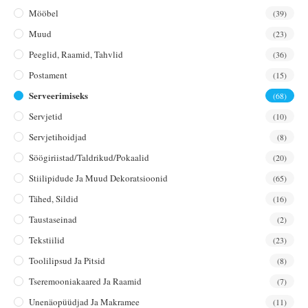
Mööbel
(39)
Muud
(23)
Peeglid, Raamid, Tahvlid
(36)
Postament
(15)
Serveerimiseks
(68)
Servjetid
(10)
Servjetihoidjad
(8)
Söögiriistad/taldrikud/pokaalid
(20)
Stiilipidude Ja Muud Dekoratsioonid
(65)
Tähed, Sildid
(16)
Taustaseinad
(2)
Tekstiilid
(23)
Toolilipsud Ja Pitsid
(8)
Tseremooniakaared Ja Raamid
(7)
Unenäopüüdjad Ja Makramee
(11)