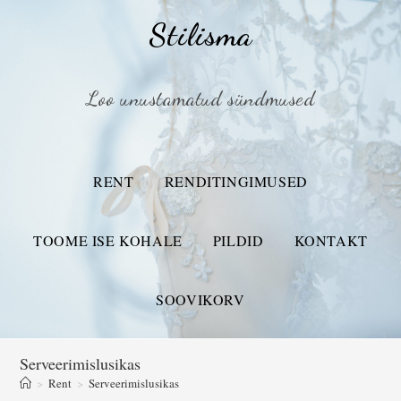
Stilisma
Loo unustamatud sündmused
RENT
RENDITINGIMUSED
TOOME ISE KOHALE
PILDID
KONTAKT
SOOVIKORV
Serveerimislusikas
>
Rent
>
Serveerimislusikas