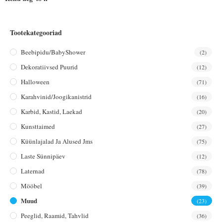
Tootekategooriad
Beebipidu/BabyShower
(2)
Dekoratiivsed Puurid
(12)
Halloween
(71)
Karahvinid/joogikanistrid
(16)
Karbid, Kastid, Laekad
(20)
Kunsttaimed
(27)
Küünlajalad Ja Alused Jms
(75)
Laste Sünnipäev
(12)
Laternad
(78)
Mööbel
(39)
Muud
(23)
Peeglid, Raamid, Tahvlid
(36)