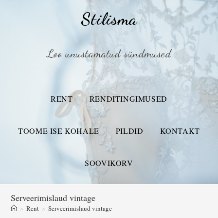
Stilisma
Loo unustamatud sündmused
RENT
RENDITINGIMUSED
TOOME ISE KOHALE
PILDID
KONTAKT
SOOVIKORV
Serveerimislaud vintage
>
Rent
>
Serveerimislaud vintage