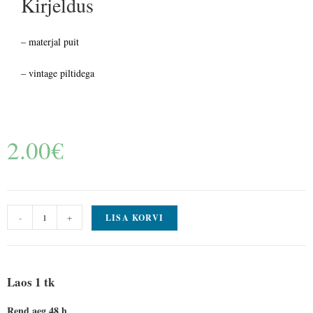
Kirjeldus
– materjal puit
– vintage piltidega
2.00
€
-
+
LISA KORVI
Laos 1 tk
Rend aeg 48 h