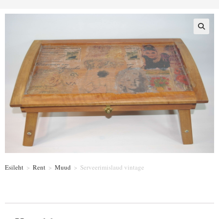
Esileht
>
Rent
>
Muud
>
Serveerimislaud vintage