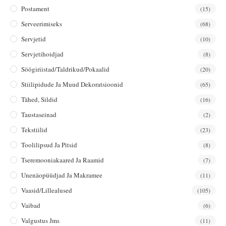
Postament
(15)
Serveerimiseks
(68)
Servjetid
(10)
Servjetihoidjad
(8)
Söögiriistad/taldrikud/pokaalid
(20)
Stiilipidude Ja Muud Dekoratsioonid
(65)
Tähed, Sildid
(16)
Taustaseinad
(2)
Tekstiilid
(23)
Toolilipsud Ja Pitsid
(8)
Tseremooniakaared Ja Raamid
(7)
Unenäopüüdjad Ja Makramee
(11)
Vaasid/lillealused
(105)
Vaibad
(6)
Valgustus Jms
(11)