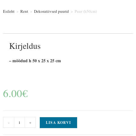
Esileht
>
Rent
>
Dekoratiivsed puurid
>
Puur (h50cm)
Kirjeldus
– mõõdud h 50 x 25 x 25 cm
6.00
€
-
+
LISA KORVI