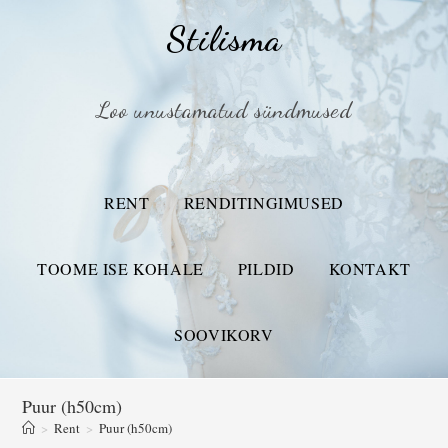
Stilisma
Loo unustamatud sündmused
RENT
RENDITINGIMUSED
TOOME ISE KOHALE
PILDID
KONTAKT
SOOVIKORV
Puur (h50cm)
>
Rent
>
Puur (h50cm)