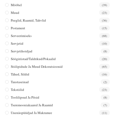
Mööbel
(39)
Muud
(23)
Peeglid, Raamid, Tahvlid
(36)
Postament
(15)
Serveerimiseks
(68)
Servjetid
(10)
Servjetihoidjad
(8)
Söögiriistad/taldrikud/pokaalid
(20)
Stiilipidude Ja Muud Dekoratsioonid
(65)
Tähed, Sildid
(16)
Taustaseinad
(2)
Tekstiilid
(23)
Toolilipsud Ja Pitsid
(8)
Tseremooniakaared Ja Raamid
(7)
Unenäopüüdjad Ja Makramee
(11)