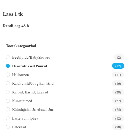
Laos 1 tk
Rendi aeg 48 h
Tootekategooriad
Beebipidu/BabyShower
(2)
Dekoratiivsed Puurid
(12)
Halloween
(71)
Karahvinid/joogikanistrid
(16)
Karbid, Kastid, Laekad
(20)
Kunsttaimed
(27)
Küünlajalad Ja Alused Jms
(75)
Laste Sünnipäev
(12)
Laternad
(78)