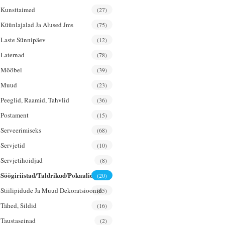
Kunsttaimed
(27)
Küünlajalad Ja Alused Jms
(75)
Laste Sünnipäev
(12)
Laternad
(78)
Mööbel
(39)
Muud
(23)
Peeglid, Raamid, Tahvlid
(36)
Postament
(15)
Serveerimiseks
(68)
Servjetid
(10)
Servjetihoidjad
(8)
Söögiriistad/taldrikud/pokaalid
(20)
Stiilipidude Ja Muud Dekoratsioonid
(65)
Tähed, Sildid
(16)
Taustaseinad
(2)