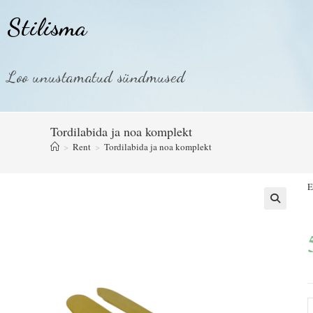
Stilisma
Loo unustamatud sündmused
Tordilabida ja noa komplekt
>
Rent
>
Tordilabida ja noa komplekt
E