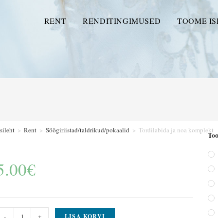
RENT
RENDITINGIMUSED
TOOME IS
sileht
>
Rent
>
Söögiriistad/taldrikud/pokaalid
>
Tordilabida ja noa komplekt
Too
5.00
€
-
+
LISA KORVI