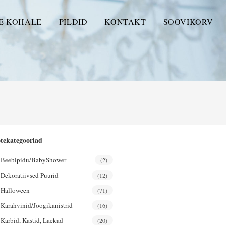
E KOHALE
PILDID
KONTAKT
SOOVIKORV
tekategooriad
Beebipidu/BabyShower
(2)
Dekoratiivsed Puurid
(12)
Halloween
(71)
Karahvinid/joogikanistrid
(16)
Karbid, Kastid, Laekad
(20)