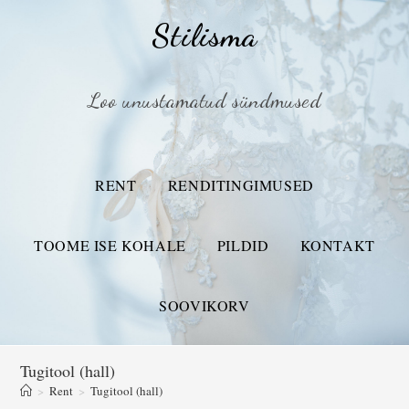
Stilisma
Loo unustamatud sündmused
RENT
RENDITINGIMUSED
TOOME ISE KOHALE
PILDID
KONTAKT
SOOVIKORV
Tugitool (hall)
>
Rent
>
Tugitool (hall)