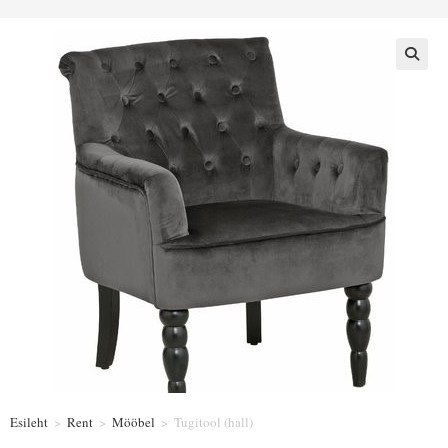
Esileht
>
Rent
>
Mööbel
>
Tugitool (hall)