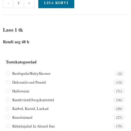
-
+
LISA KORVI
Laos 1 tk
Rendi aeg 48 h
Tootekategooriad
Beebipidu/BabyShower
(2)
Dekoratiivsed Puurid
(12)
Halloween
(71)
Karahvinid/joogikanistrid
(16)
Karbid, Kastid, Laekad
(20)
Kunsttaimed
(27)
Küünlajalad Ja Alused Jms
(75)