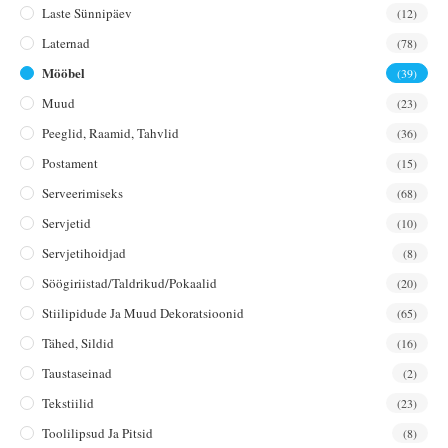
Laste Sünnipäev
(12)
Laternad
(78)
Mööbel
(39)
Muud
(23)
Peeglid, Raamid, Tahvlid
(36)
Postament
(15)
Serveerimiseks
(68)
Servjetid
(10)
Servjetihoidjad
(8)
Söögiriistad/taldrikud/pokaalid
(20)
Stiilipidude Ja Muud Dekoratsioonid
(65)
Tähed, Sildid
(16)
Taustaseinad
(2)
Tekstiilid
(23)
Toolilipsud Ja Pitsid
(8)