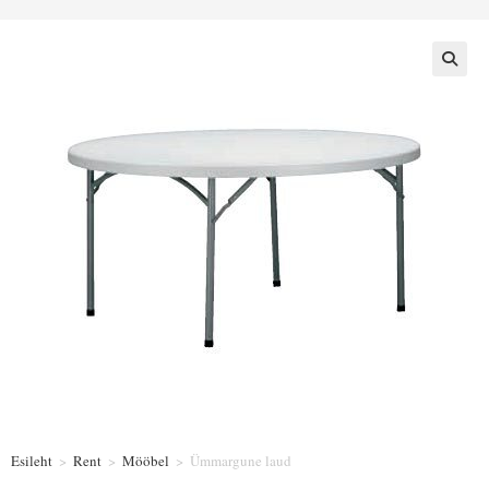
Esileht
>
Rent
>
Mööbel
>
Ümmargune laud