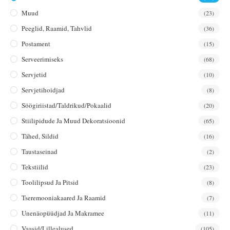
Muud
(23)
Peeglid, Raamid, Tahvlid
(36)
Postament
(15)
Serveerimiseks
(68)
Servjetid
(10)
Servjetihoidjad
(8)
Söögiriistad/taldrikud/pokaalid
(20)
Stiilipidude Ja Muud Dekoratsioonid
(65)
Tähed, Sildid
(16)
Taustaseinad
(2)
Tekstiilid
(23)
Toolilipsud Ja Pitsid
(8)
Tseremooniakaared Ja Raamid
(7)
Unenäopüüdjad Ja Makramee
(11)
Vaasid/lillealused
(105)