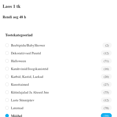
Laos 1 tk
Rendi aeg 48 h
Tootekategooriad
Beebipidu/BabyShower
(2)
Dekoratiivsed Puurid
(12)
Halloween
(71)
Karahvinid/joogikanistrid
(16)
Karbid, Kastid, Laekad
(20)
Kunsttaimed
(27)
Küünlajalad Ja Alused Jms
(75)
Laste Sünnipäev
(12)
Laternad
(78)
Mööbel
(39)