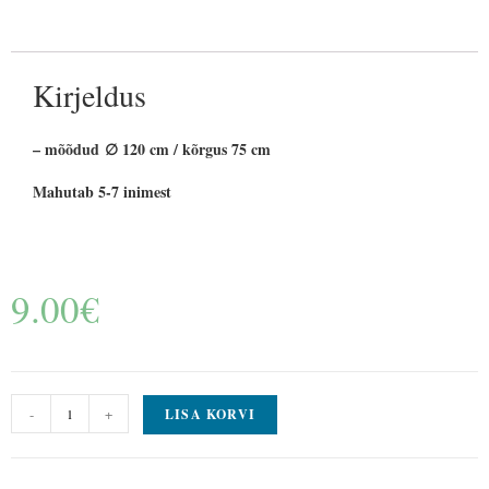
Kirjeldus
– mõõdud ∅ 120 cm / kõrgus 75 cm
Mahutab 5-7 inimest
9.00
€
-
+
LISA KORVI