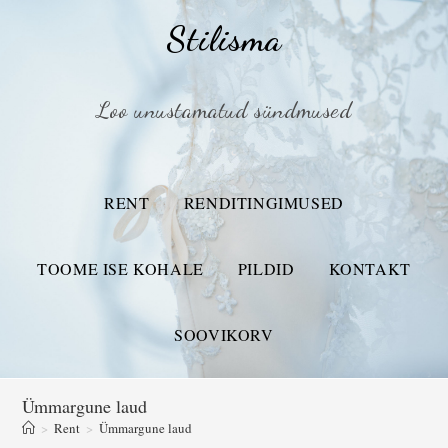
Stilisma
Loo unustamatud sündmused
RENT
RENDITINGIMUSED
TOOME ISE KOHALE
PILDID
KONTAKT
SOOVIKORV
Ümmargune laud
>
Rent
>
Ümmargune laud