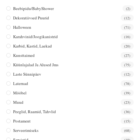
Beebipidu/BabyShower
(2)
Dekoratiivsed Puurid
(12)
Halloween
(71)
Karahvinid/joogikanistrid
(16)
Karbid, Kastid, Laekad
(20)
Kunsttaimed
(27)
Küünlajalad Ja Alused Jms
(75)
Laste Sünnipäev
(12)
Laternad
(78)
Mööbel
(39)
Muud
(23)
Peeglid, Raamid, Tahvlid
(36)
Postament
(15)
Serveerimiseks
(68)
Servjetid
(10)