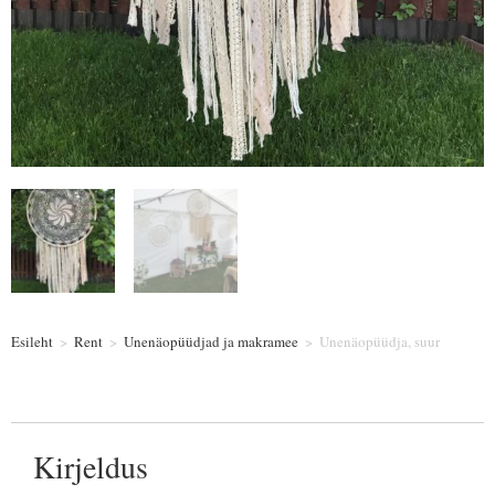
Esileht
>
Rent
>
Unenäopüüdjad ja makramee
>
Unenäopüüdja, suur
Kirjeldus