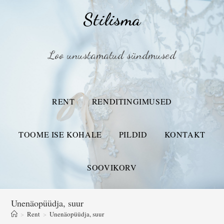
Stilisma
Loo unustamatud sündmused
RENT
RENDITINGIMUSED
TOOME ISE KOHALE
PILDID
KONTAKT
SOOVIKORV
Unenäopüüdja, suur
>
Rent
>
Unenäopüüdja, suur