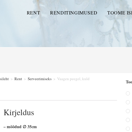
RENT
RENDITINGIMUSED
TOOME IS
sileht
>
Rent
>
Serveerimiseks
>
Vaagen peegel, kuld
Too
Kirjeldus
– mõõdud ∅ 35cm