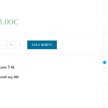
3.00
€
-
+
LISA KORVI
aos 3 tk
endi aeg 48h