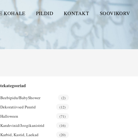
E KOHALE
PILDID
KONTAKT
SOOVIKORV
tekategooriad
Beebipidu/BabyShower
(2)
Dekoratiivsed Puurid
(12)
Halloween
(71)
Karahvinid/joogikanistrid
(16)
Karbid, Kastid, Laekad
(20)