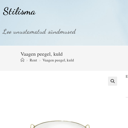
Stilisma
Loo unustamatud sündmused
Vaagen peegel, kuld
>
Rent
>
Vaagen peegel, kuld
E