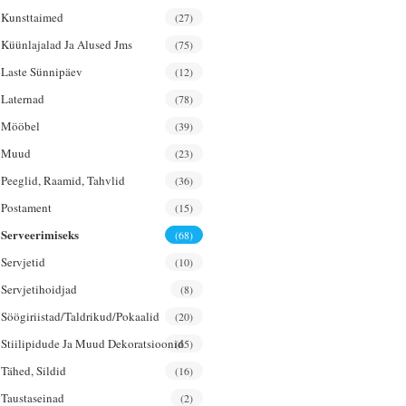
Kunsttaimed
(27)
Küünlajalad Ja Alused Jms
(75)
Laste Sünnipäev
(12)
Laternad
(78)
Mööbel
(39)
Muud
(23)
Peeglid, Raamid, Tahvlid
(36)
Postament
(15)
Serveerimiseks
(68)
Servjetid
(10)
Servjetihoidjad
(8)
Söögiriistad/taldrikud/pokaalid
(20)
Stiilipidude Ja Muud Dekoratsioonid
(65)
Tähed, Sildid
(16)
Taustaseinad
(2)