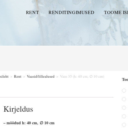
RENT
RENDITINGIMUSED
TOOME IS
sileht
>
Rent
>
Vaasid/lillealused
>
Vaas 35 (h: 40 cm, ∅ 10 cm)
Too
Kirjeldus
– mõõdud h: 40 cm, ∅ 10 cm