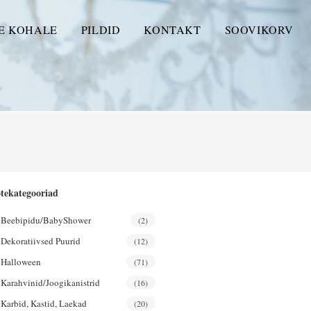
E KOHALE
PILDID
KONTAKT
SOOVIKORV
tekategooriad
Beebipidu/BabyShower
(2)
Dekoratiivsed Puurid
(12)
Halloween
(71)
Karahvinid/joogikanistrid
(16)
Karbid, Kastid, Laekad
(20)