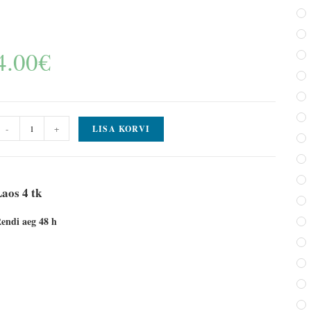
4.00
€
-
+
LISA KORVI
aos 4 tk
endi aeg 48 h