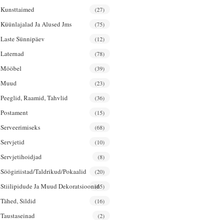
Kunsttaimed
(27)
Küünlajalad Ja Alused Jms
(75)
Laste Sünnipäev
(12)
Laternad
(78)
Mööbel
(39)
Muud
(23)
Peeglid, Raamid, Tahvlid
(36)
Postament
(15)
Serveerimiseks
(68)
Servjetid
(10)
Servjetihoidjad
(8)
Söögiriistad/taldrikud/pokaalid
(20)
Stiilipidude Ja Muud Dekoratsioonid
(65)
Tähed, Sildid
(16)
Taustaseinad
(2)