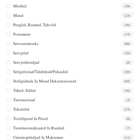
Mööbel
(39)
Muud
(23)
Peeglid, Raamid, Tahvlid
(36)
Postament
(15)
Serveerimiseks
(68)
Servjetid
(10)
Servjetihoidjad
(8)
Söögiriistad/taldrikud/pokaalid
(20)
Stiilipidude Ja Muud Dekoratsioonid
(65)
Tähed, Sildid
(16)
Taustaseinad
(2)
Tekstiilid
(23)
Toolilipsud Ja Pitsid
(8)
Tseremooniakaared Ja Raamid
(7)
Unenäopüüdjad Ja Makramee
(11)