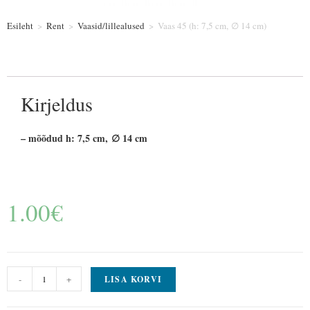
Esileht
>
Rent
>
Vaasid/lillealused
>
Vaas 45 (h: 7,5 cm, ∅ 14 cm)
Kirjeldus
– mõõdud h: 7,5 cm, ∅ 14 cm
1.00
€
-
+
LISA KORVI