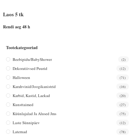
Laos 5 tk
Rendi aeg 48 h
Tootekategooriad
Beebipidu/BabyShower
(2)
Dekoratiivsed Puurid
(12)
Halloween
(71)
Karahvinid/joogikanistrid
(16)
Karbid, Kastid, Laekad
(20)
Kunsttaimed
(27)
Küünlajalad Ja Alused Jms
(75)
Laste Sünnipäev
(12)
Laternad
(78)