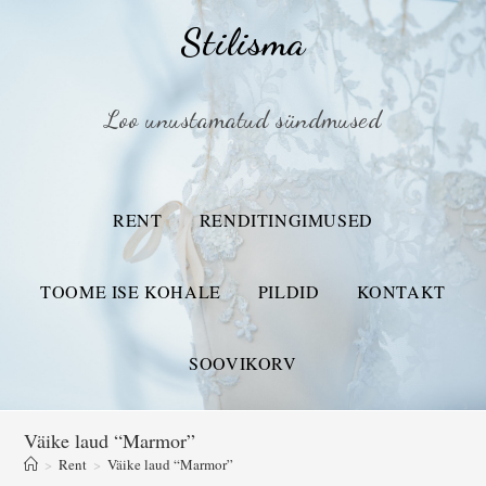
Stilisma
Loo unustamatud sündmused
RENT
RENDITINGIMUSED
TOOME ISE KOHALE
PILDID
KONTAKT
SOOVIKORV
Väike laud “Marmor”
>
Rent
>
Väike laud “Marmor”