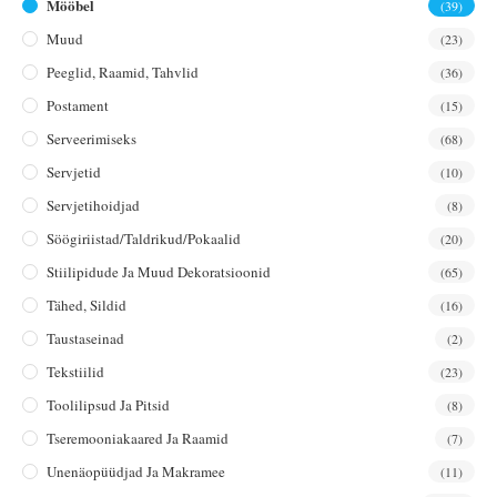
Mööbel
(39)
Muud
(23)
Peeglid, Raamid, Tahvlid
(36)
Postament
(15)
Serveerimiseks
(68)
Servjetid
(10)
Servjetihoidjad
(8)
Söögiriistad/taldrikud/pokaalid
(20)
Stiilipidude Ja Muud Dekoratsioonid
(65)
Tähed, Sildid
(16)
Taustaseinad
(2)
Tekstiilid
(23)
Toolilipsud Ja Pitsid
(8)
Tseremooniakaared Ja Raamid
(7)
Unenäopüüdjad Ja Makramee
(11)