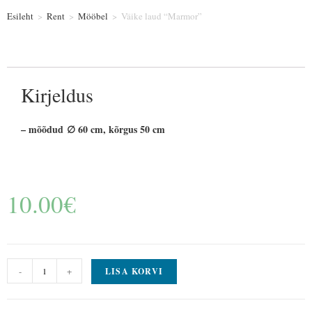
Esileht
>
Rent
>
Mööbel
>
Väike laud “Marmor”
Kirjeldus
– mõõdud ∅ 60 cm, kõrgus 50 cm
10.00
€
-
+
LISA KORVI