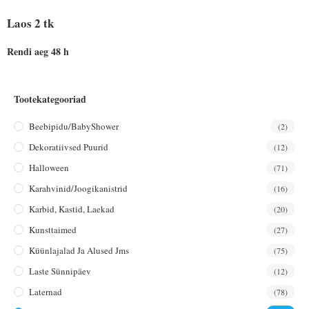
Laos 2 tk
Rendi aeg 48 h
Tootekategooriad
Beebipidu/BabyShower
(2)
Dekoratiivsed Puurid
(12)
Halloween
(71)
Karahvinid/joogikanistrid
(16)
Karbid, Kastid, Laekad
(20)
Kunsttaimed
(27)
Küünlajalad Ja Alused Jms
(75)
Laste Sünnipäev
(12)
Laternad
(78)