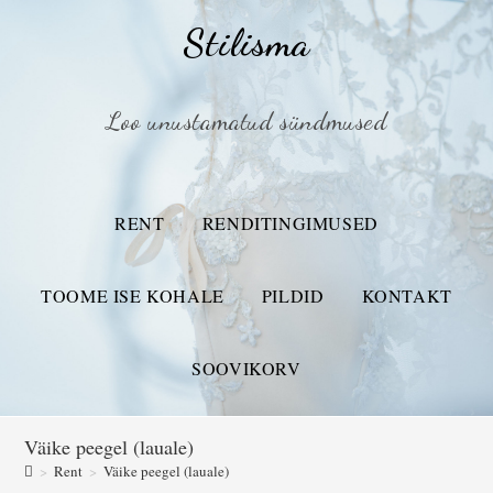
Stilisma
Loo unustamatud sündmused
RENT
RENDITINGIMUSED
TOOME ISE KOHALE
PILDID
KONTAKT
SOOVIKORV
Väike peegel (lauale)
>
Rent
>
Väike peegel (lauale)