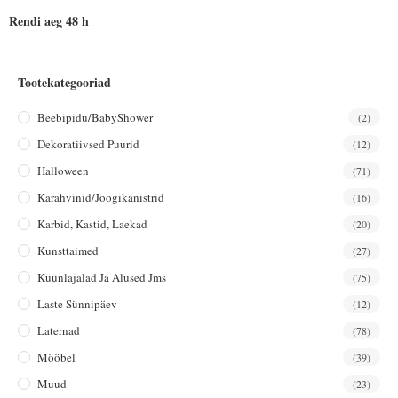
Rendi aeg 48 h
Tootekategooriad
Beebipidu/BabyShower
(2)
Dekoratiivsed Puurid
(12)
Halloween
(71)
Karahvinid/joogikanistrid
(16)
Karbid, Kastid, Laekad
(20)
Kunsttaimed
(27)
Küünlajalad Ja Alused Jms
(75)
Laste Sünnipäev
(12)
Laternad
(78)
Mööbel
(39)
Muud
(23)