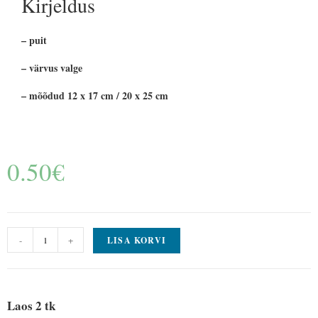
Kirjeldus
– puit
– värvus valge
– mõõdud 12 x 17 cm / 20 x 25 cm
0.50
€
-
+
LISA KORVI
Laos 2 tk