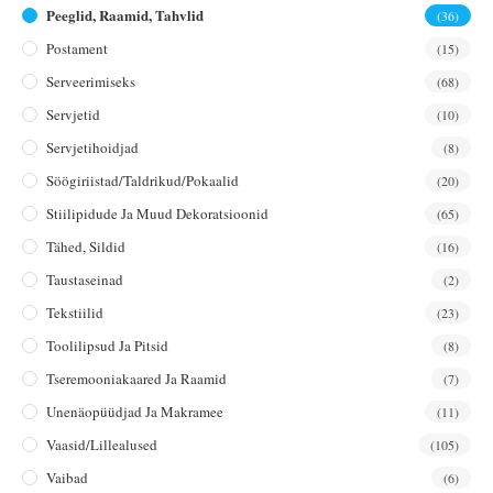
Peeglid, Raamid, Tahvlid
(36)
Postament
(15)
Serveerimiseks
(68)
Servjetid
(10)
Servjetihoidjad
(8)
Söögiriistad/taldrikud/pokaalid
(20)
Stiilipidude Ja Muud Dekoratsioonid
(65)
Tähed, Sildid
(16)
Taustaseinad
(2)
Tekstiilid
(23)
Toolilipsud Ja Pitsid
(8)
Tseremooniakaared Ja Raamid
(7)
Unenäopüüdjad Ja Makramee
(11)
Vaasid/lillealused
(105)
Vaibad
(6)