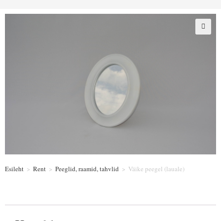
Esileht
>
Rent
>
Peeglid, raamid, tahvlid
>
Väike peegel (lauale)