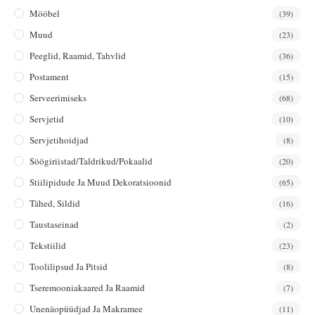
Mööbel
(39)
Muud
(23)
Peeglid, Raamid, Tahvlid
(36)
Postament
(15)
Serveerimiseks
(68)
Servjetid
(10)
Servjetihoidjad
(8)
Söögiriistad/taldrikud/pokaalid
(20)
Stiilipidude Ja Muud Dekoratsioonid
(65)
Tähed, Sildid
(16)
Taustaseinad
(2)
Tekstiilid
(23)
Toolilipsud Ja Pitsid
(8)
Tseremooniakaared Ja Raamid
(7)
Unenäopüüdjad Ja Makramee
(11)