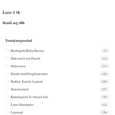
Laos 1 tk
Rendi aeg 48h
Tootekategooriad
Beebipidu/BabyShower
(2)
Dekoratiivsed Puurid
(12)
Halloween
(71)
Karahvinid/joogikanistrid
(16)
Karbid, Kastid, Laekad
(20)
Kunsttaimed
(27)
Küünlajalad Ja Alused Jms
(75)
Laste Sünnipäev
(12)
Laternad
(78)