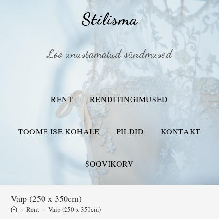
Stilisma
Loo unustamatud sündmused
RENT
RENDITINGIMUSED
TOOME ISE KOHALE
PILDID
KONTAKT
SOOVIKORV
Vaip (250 x 350cm)
>
Rent
>
Vaip (250 x 350cm)