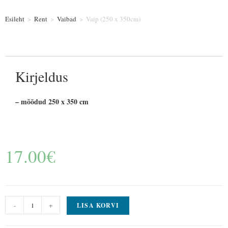
Esileht
>
Rent
>
Vaibad
>
Vaip (250 x 350cm)
Kirjeldus
– mõõdud 250 x 350 cm
17.00
€
-
+
LISA KORVI