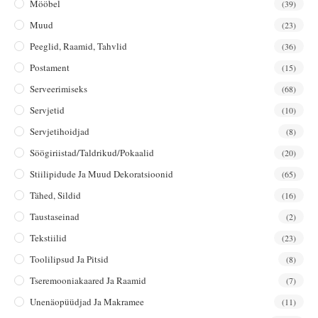
Mööbel
(39)
Muud
(23)
Peeglid, Raamid, Tahvlid
(36)
Postament
(15)
Serveerimiseks
(68)
Servjetid
(10)
Servjetihoidjad
(8)
Söögiriistad/taldrikud/pokaalid
(20)
Stiilipidude Ja Muud Dekoratsioonid
(65)
Tähed, Sildid
(16)
Taustaseinad
(2)
Tekstiilid
(23)
Toolilipsud Ja Pitsid
(8)
Tseremooniakaared Ja Raamid
(7)
Unenäopüüdjad Ja Makramee
(11)