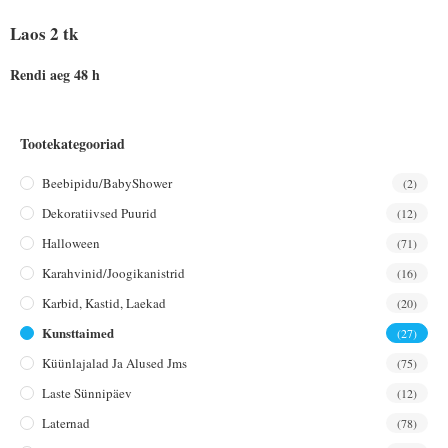
Laos 2 tk
Rendi aeg 48 h
Tootekategooriad
Beebipidu/BabyShower
(2)
Dekoratiivsed Puurid
(12)
Halloween
(71)
Karahvinid/joogikanistrid
(16)
Karbid, Kastid, Laekad
(20)
Kunsttaimed
(27)
Küünlajalad Ja Alused Jms
(75)
Laste Sünnipäev
(12)
Laternad
(78)