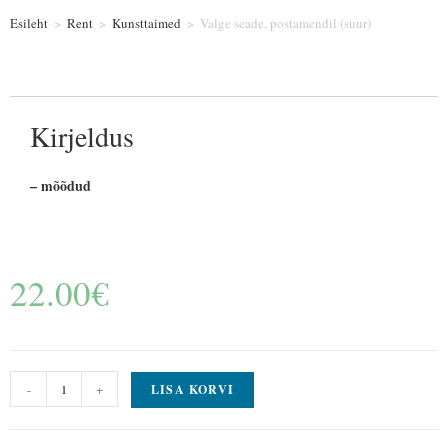
Esileht
>
Rent
>
Kunsttaimed
>
Valge seade, postamendil (suur)
Kirjeldus
– mõõdud
22.00
€
-
+
LISA KORVI