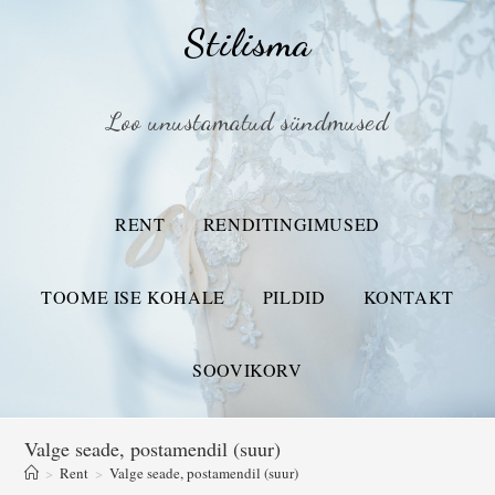
Stilisma
Loo unustamatud sündmused
RENT
RENDITINGIMUSED
TOOME ISE KOHALE
PILDID
KONTAKT
SOOVIKORV
Valge seade, postamendil (suur)
>
Rent
>
Valge seade, postamendil (suur)