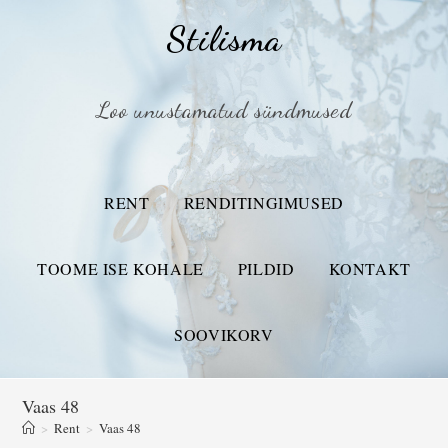
Stilisma
Loo unustamatud sündmused
RENT
RENDITINGIMUSED
TOOME ISE KOHALE
PILDID
KONTAKT
SOOVIKORV
Vaas 48
>
Rent
>
Vaas 48