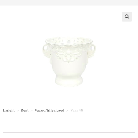
Esileht
>
Rent
>
Vaasid/lillealused
>
Vaas 48