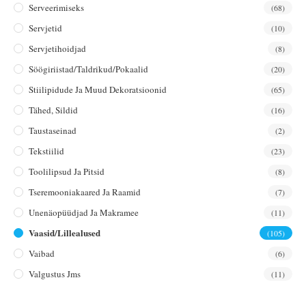
Serveerimiseks
(68)
Servjetid
(10)
Servjetihoidjad
(8)
Söögiriistad/taldrikud/pokaalid
(20)
Stiilipidude Ja Muud Dekoratsioonid
(65)
Tähed, Sildid
(16)
Taustaseinad
(2)
Tekstiilid
(23)
Toolilipsud Ja Pitsid
(8)
Tseremooniakaared Ja Raamid
(7)
Unenäopüüdjad Ja Makramee
(11)
Vaasid/lillealused
(105)
Vaibad
(6)
Valgustus Jms
(11)