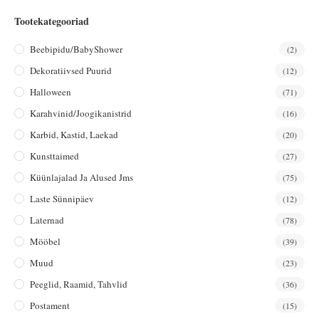
Tootekategooriad
Beebipidu/BabyShower
(2)
Dekoratiivsed Puurid
(12)
Halloween
(71)
Karahvinid/joogikanistrid
(16)
Karbid, Kastid, Laekad
(20)
Kunsttaimed
(27)
Küünlajalad Ja Alused Jms
(75)
Laste Sünnipäev
(12)
Laternad
(78)
Mööbel
(39)
Muud
(23)
Peeglid, Raamid, Tahvlid
(36)
Postament
(15)