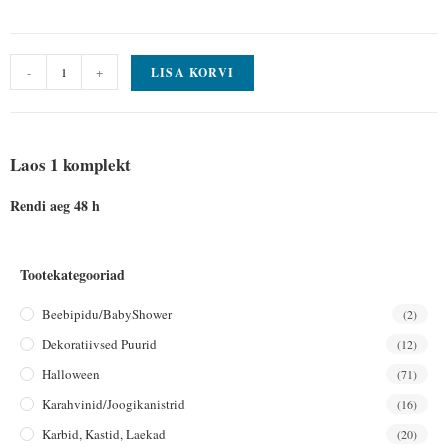
-
+
LISA KORVI
Laos 1 komplekt
Rendi aeg 48 h
Tootekategooriad
Beebipidu/BabyShower
(2)
Dekoratiivsed Puurid
(12)
Halloween
(71)
Karahvinid/joogikanistrid
(16)
Karbid, Kastid, Laekad
(20)