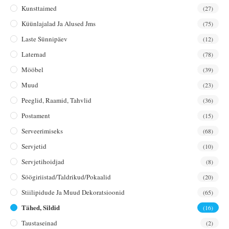
Kunsttaimed
(27)
Küünlajalad Ja Alused Jms
(75)
Laste Sünnipäev
(12)
Laternad
(78)
Mööbel
(39)
Muud
(23)
Peeglid, Raamid, Tahvlid
(36)
Postament
(15)
Serveerimiseks
(68)
Servjetid
(10)
Servjetihoidjad
(8)
Söögiriistad/taldrikud/pokaalid
(20)
Stiilipidude Ja Muud Dekoratsioonid
(65)
Tähed, Sildid
(16)
Taustaseinad
(2)