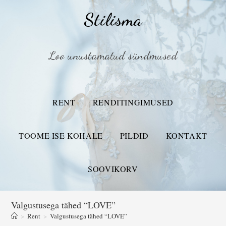
Stilisma
Loo unustamatud sündmused
RENT
RENDITINGIMUSED
TOOME ISE KOHALE
PILDID
KONTAKT
SOOVIKORV
Valgustusega tähed “LOVE”
>
Rent
>
Valgustusega tähed “LOVE”