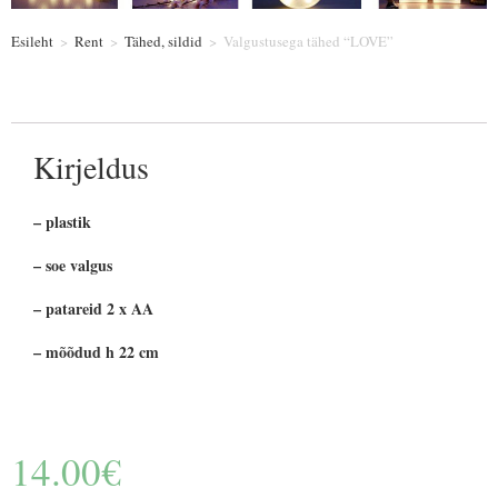
Esileht
>
Rent
>
Tähed, sildid
>
Valgustusega tähed “LOVE”
Kirjeldus
– plastik
– soe valgus
– patareid 2 x AA
– mõõdud h 22 cm
14.00
€