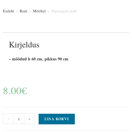
Esileht
>
Rent
>
Mööbel
>
Vanaaegne pink
Kirjeldus
– mõõdud h 60 cm, pikkus 90 cm
8.00
€
-
+
LISA KORVI