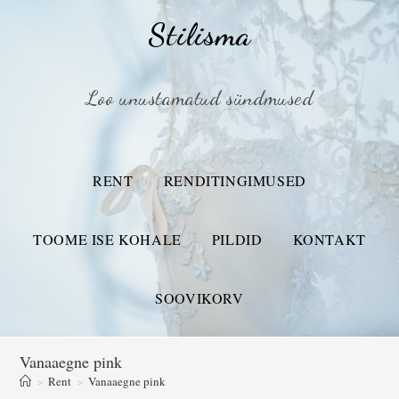
Stilisma
Loo unustamatud sündmused
RENT
RENDITINGIMUSED
TOOME ISE KOHALE
PILDID
KONTAKT
SOOVIKORV
Vanaaegne pink
>
Rent
>
Vanaaegne pink