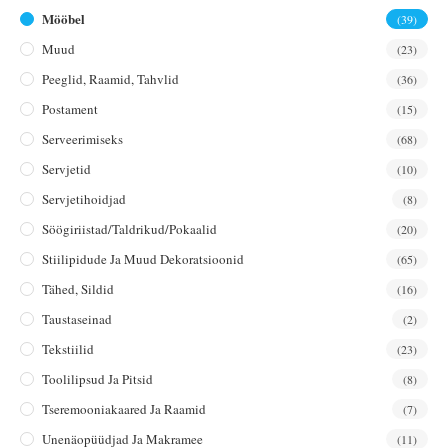
Mööbel
(39)
Muud
(23)
Peeglid, Raamid, Tahvlid
(36)
Postament
(15)
Serveerimiseks
(68)
Servjetid
(10)
Servjetihoidjad
(8)
Söögiriistad/taldrikud/pokaalid
(20)
Stiilipidude Ja Muud Dekoratsioonid
(65)
Tähed, Sildid
(16)
Taustaseinad
(2)
Tekstiilid
(23)
Toolilipsud Ja Pitsid
(8)
Tseremooniakaared Ja Raamid
(7)
Unenäopüüdjad Ja Makramee
(11)