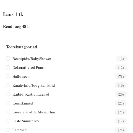
Laos 1 tk
Rendi aeg 48 h
Tootekategooriad
Beebipidu/BabyShower
(2)
Dekoratiivsed Puurid
(12)
Halloween
(71)
Karahvinid/joogikanistrid
(16)
Karbid, Kastid, Laekad
(20)
Kunsttaimed
(27)
Küünlajalad Ja Alused Jms
(75)
Laste Sünnipäev
(12)
Laternad
(78)